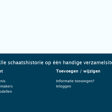
lle schaatshistorie op één handige verzamelsit
ht
Toevoegen
/ wijzigen
nis
Informatie toevoegen?
nmakers
Inloggen
odellen