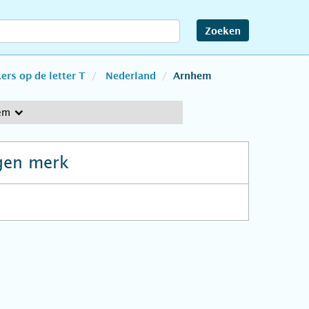
Zoeken
rs op de letter T
Nederland
Arnhem
em
gen merk