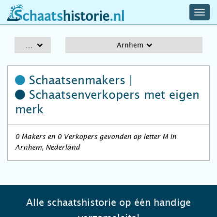
navig
schaatshistorie.nl
men
A-Z
Arnhem
Schaatsenmakers |
Schaatsenverkopers
met eigen
merk
0 Makers en 0 Verkopers gevonden op letter M in
Arnhem, Nederland
Alle schaatshistorie op één handige