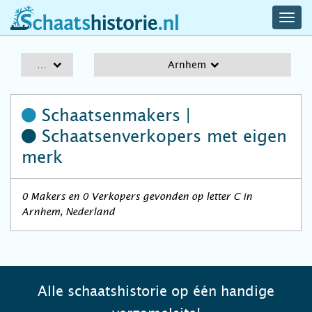
navig
schaatshistorie.nl
men
A-Z
Arnhem
Schaatsenmakers |
Schaatsenverkopers
met eigen
merk
0 Makers en 0 Verkopers gevonden op letter C in
Arnhem, Nederland
Alle schaatshistorie op één handige