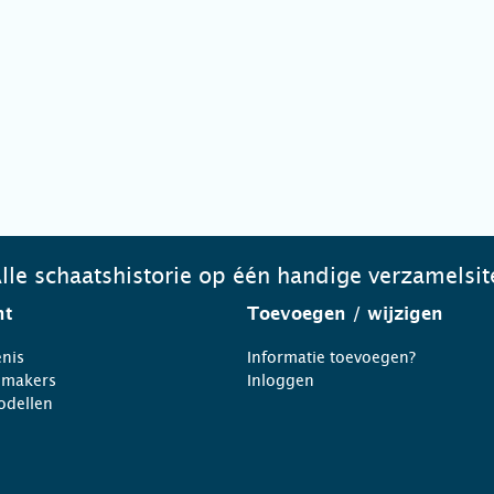
lle schaatshistorie op één handige verzamelsit
ht
Toevoegen
/ wijzigen
nis
Informatie toevoegen?
nmakers
Inloggen
odellen