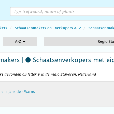
kers
Schaatsenmakers en -verkopers A-Z
Schaatsenmake
A-Z
Regio St
makers |
Schaatsenverkopers
met ei
s gevonden op letter V in de regio Stavoren, Nederland
nelis Jans de - Warns