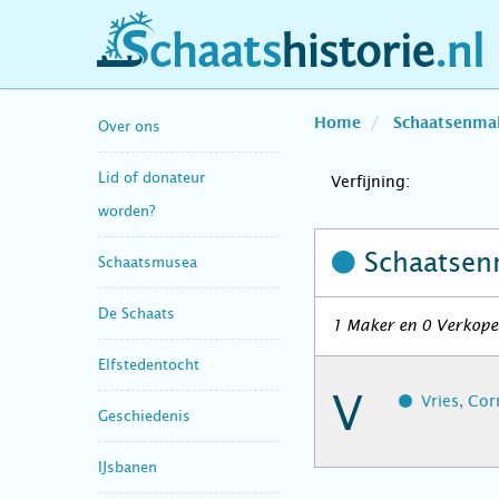
schaatshistorie.nl
Home
Schaatsenma
Over ons
Lid of donateur
Verfijning:
worden?
Schaatsen
Schaatsmusea
De Schaats
1 Maker en 0 Verkoper
Elfstedentocht
V
Vries, Cor
Geschiedenis
IJsbanen