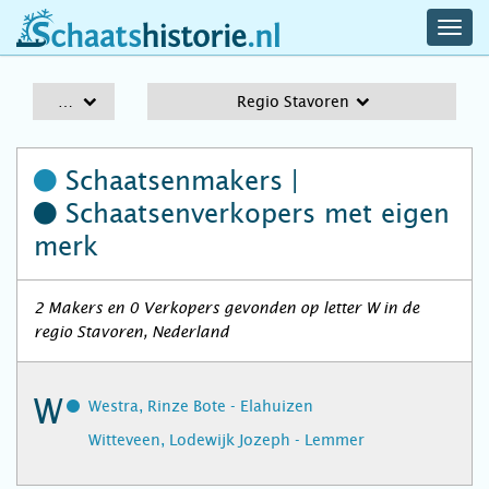
navig
schaatshistorie.nl
men
A-Z
Regio Stavoren
Schaatsenmakers |
Schaatsenverkopers
met eigen
merk
2 Makers en 0 Verkopers gevonden op letter W in de
regio Stavoren, Nederland
W
Westra, Rinze Bote - Elahuizen
Witteveen, Lodewijk Jozeph - Lemmer