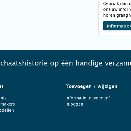
Gebruik dan o
ons uw inform
horen graag v
Informatie 
schaatshistorie op één handige verzame
ht
Toevoegen
/ wijzigen
nis
Informatie toevoegen?
nmakers
Inloggen
odellen