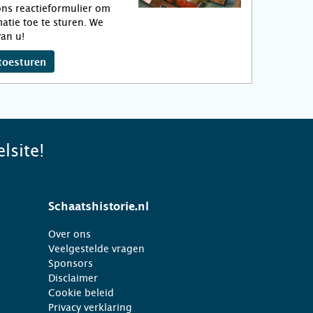
ns reactieformulier om
atie toe te sturen. We
an u!
toesturen
lsite!
Schaatshistorie.nl
Over ons
Veelgestelde vragen
Sponsors
Disclaimer
Cookie beleid
Privacy verklaring