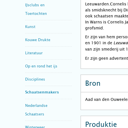
Leeuwarden.Cornelis 
IJsclubs en
als smidsknecht bij Di
Toertochten
ook schaatsen maakte
In Warns is Cornelis J
Kunst
grofsmid.
Er zijn van hem pers
Kouwe Drukte
en 1901 in de
Leeuwa
van zijn smederij uit 
Literatuur
Er zijn geen adverten
Op en rond het ijs
Disciplines
Bron
Schaatsenmakers
Aad van den Ouweele
Nederlandse
Schaatsers
Produktie
Winterweer