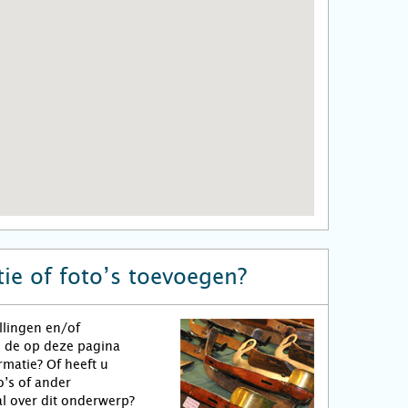
ie of foto’s toevoegen?
llingen en/of
n de op deze pagina
matie? Of heeft u
o’s of ander
l over dit onderwerp?