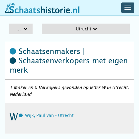
navig
schaatshistorie.nl
men
A-Z
Utrecht
Schaatsenmakers |
Schaatsenverkopers
met eigen
merk
1 Maker en 0 Verkopers gevonden op letter W in Utrecht,
Nederland
W
Wijk, Paul van - Utrecht