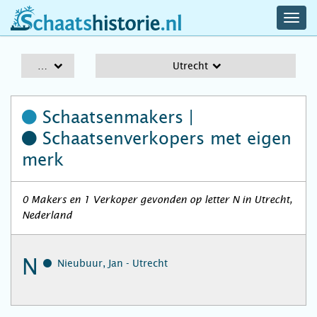
navig
schaatshistorie.nl
men
A-Z
Utrecht
Schaatsenmakers |
Schaatsenverkopers
met eigen
merk
0 Makers en 1 Verkoper gevonden op letter N in Utrecht,
Nederland
N
Nieubuur, Jan - Utrecht