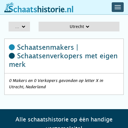
navig
schaatshistorie.nl
men
A-Z
Utrecht
Schaatsenmakers |
Schaatsenverkopers
met eigen
merk
0 Makers en 0 Verkopers gevonden op letter X in
Utrecht, Nederland
Alle schaatshistorie op één handige