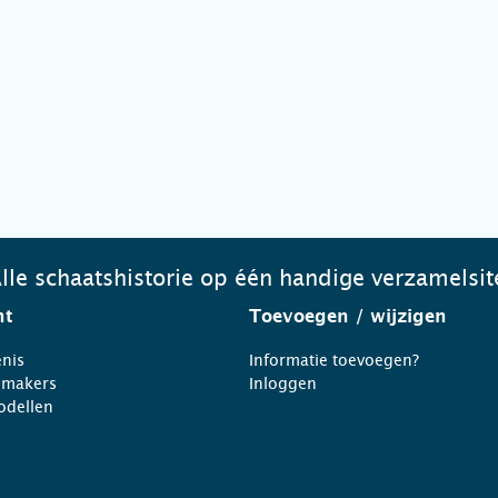
lle schaatshistorie op één handige verzamelsit
ht
Toevoegen
/ wijzigen
nis
Informatie toevoegen?
nmakers
Inloggen
odellen