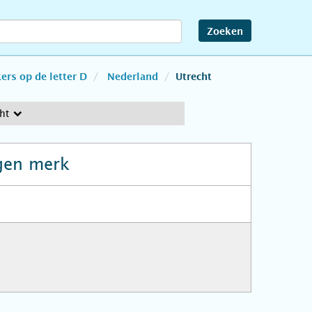
Zoeken
rs op de letter D
Nederland
Utrecht
ht
gen merk