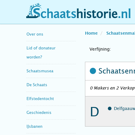
schaatshistorie.nl
Home
Schaatsenma
Over ons
Lid of donateur
Verfijning:
worden?
Schaatsen
Schaatsmusea
De Schaats
0 Makers en 2 Verkope
Elfstedentocht
D
Delfgaauw
Geschiedenis
IJsbanen