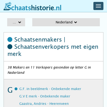
navig
schaatshistorie.nl
men
A-Z
Nederland
Schaatsenmakers |
Schaatsenverkopers
met eigen
merk
38 Makers en 11 Verkopers gevonden op letter G in
Nederland
G
G.F. in beeldmerk - Onbekende maker
G.V E merk - Onbekende maker
Gaastra, Andries - Heerenveen