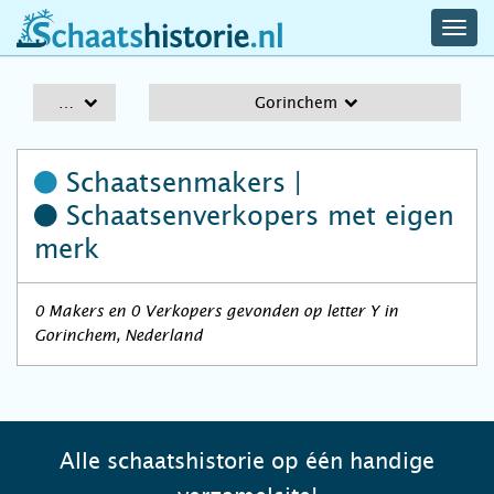
navig
schaatshistorie.nl
men
A-Z
Gorinchem
Schaatsenmakers |
Schaatsenverkopers
met eigen
merk
0 Makers en 0 Verkopers gevonden op letter Y in
Gorinchem, Nederland
Alle schaatshistorie op één handige