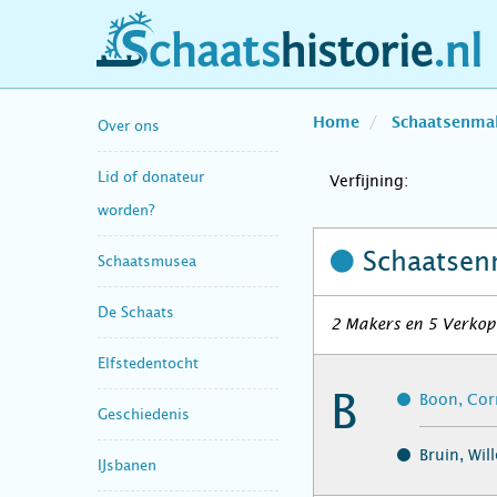
schaatshistorie.nl
Home
Schaatsenma
Over ons
Lid of donateur
Verfijning:
worden?
Schaatsen
Schaatsmusea
De Schaats
2 Makers en 5 Verkop
Elfstedentocht
B
Boon, Cor
Geschiedenis
Bruin, Wi
IJsbanen