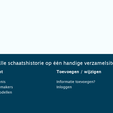
lle schaatshistorie op één handige verzamelsit
ht
Toevoegen
/ wijzigen
nis
Informatie toevoegen?
nmakers
Inloggen
odellen