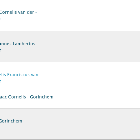
Cornelis van der -
m
annes Lambertus -
m
elis Franciscus van -
m
saac Cornelis - Gorinchem
- Gorinchem