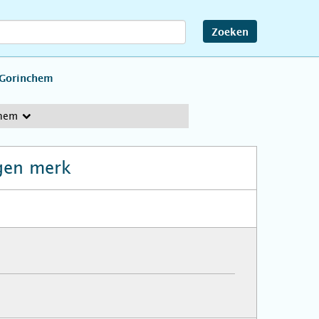
Zoeken
Gorinchem
chem
gen merk