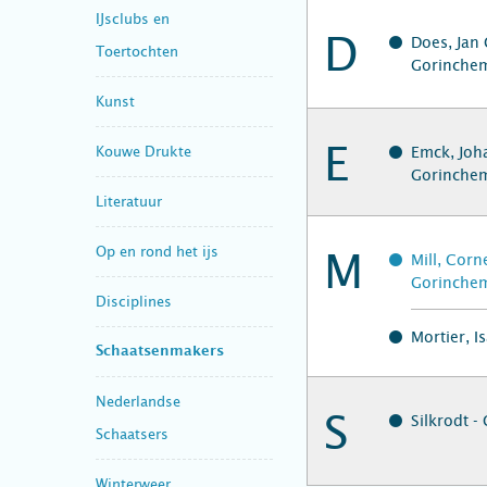
IJsclubs en
D
Does, Jan 
Toertochten
Gorinche
Kunst
E
Kouwe Drukte
Emck, Joh
Gorinche
Literatuur
Op en rond het ijs
M
Mill, Corn
Gorinche
Disciplines
Mortier, I
Schaatsenmakers
Nederlandse
S
Silkrodt 
Schaatsers
Winterweer