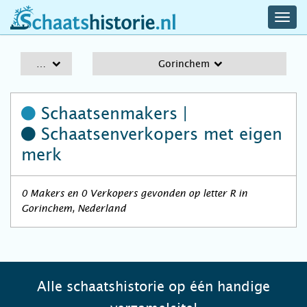
navig
schaatshistorie.nl
men
A-Z
Gorinchem
Schaatsenmakers |
Schaatsenverkopers
met eigen
merk
0 Makers en 0 Verkopers gevonden op letter R in
Gorinchem, Nederland
Alle schaatshistorie op één handige