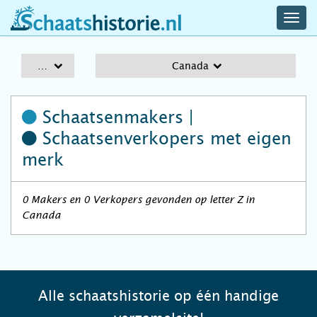
navig
schaatshistorie.nl
men
A-Z
Canada
Schaatsenmakers |
Schaatsenverkopers
met eigen
merk
0 Makers en 0 Verkopers gevonden op letter Z in
Canada
Alle schaatshistorie op één handige