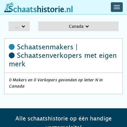
navig
schaatshistorie.nl
men
A-Z
Canada
Schaatsenmakers |
Schaatsenverkopers
met eigen
merk
0 Makers en 0 Verkopers gevonden op letter N in
Canada
Alle schaatshistorie op één handige