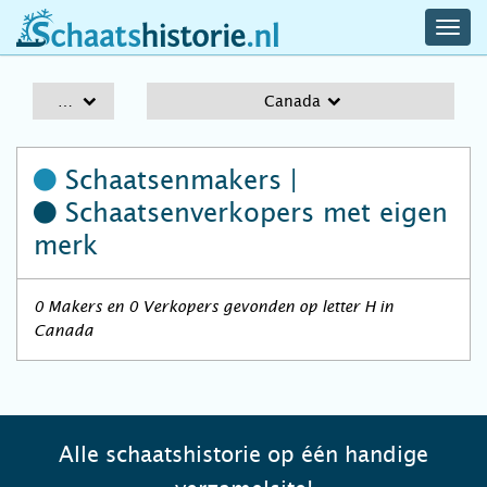
navig
schaatshistorie.nl
men
A-Z
Canada
Schaatsenmakers |
Schaatsenverkopers
met eigen
merk
0 Makers en 0 Verkopers gevonden op letter H in
Canada
Alle schaatshistorie op één handige