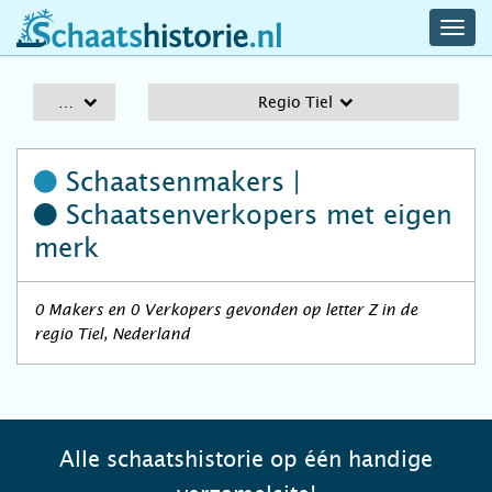
navig
schaatshistorie.nl
men
A-Z
Regio Tiel
Schaatsenmakers |
Schaatsenverkopers
met eigen
merk
0 Makers en 0 Verkopers gevonden op letter Z in de
regio Tiel, Nederland
Alle schaatshistorie op één handige