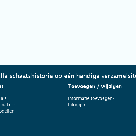
lle schaatshistorie op één handige verzamelsit
ht
Toevoegen
/ wijzigen
nis
Informatie toevoegen?
nmakers
Inloggen
odellen