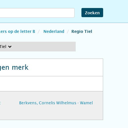
Zoeken
rs op de letter B
Nederland
Regio Tiel
Tiel
gen merk
t
Berkvens, Cornelis Wilhelmus - Wamel