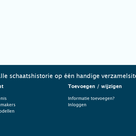
lle schaatshistorie op één handige verzamelsit
ht
Toevoegen
/ wijzigen
nis
Informatie toevoegen?
nmakers
Inloggen
odellen