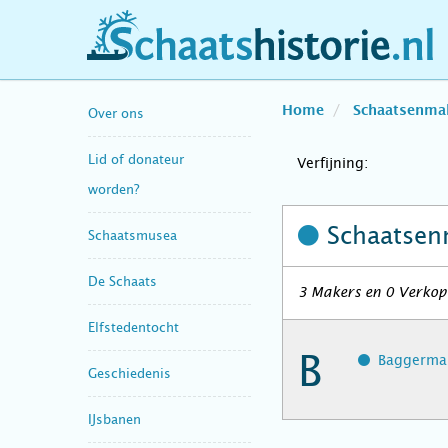
schaatshistorie.nl
Home
Schaatsenma
Over ons
Lid of donateur
Verfijning:
worden?
Schaatsen
Schaatsmusea
De Schaats
3 Makers en 0 Verkope
Elfstedentocht
B
Baggerman
Geschiedenis
IJsbanen