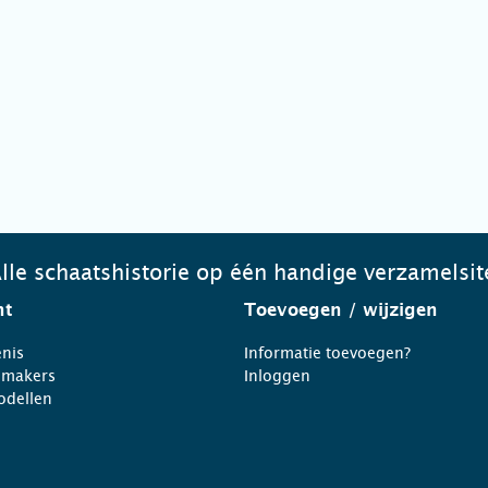
lle schaatshistorie op één handige verzamelsit
ht
Toevoegen
/ wijzigen
nis
Informatie toevoegen?
nmakers
Inloggen
odellen