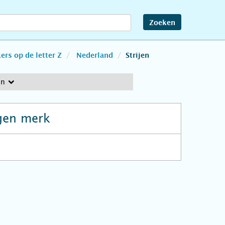
Zoeken
rs op de letter Z
Nederland
Strijen
en
gen merk