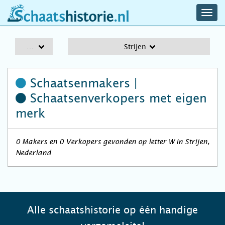
navig
schaatshistorie.nl
men
A-Z
Strijen
Schaatsenmakers |
Schaatsenverkopers
met eigen
merk
0 Makers en 0 Verkopers gevonden op letter W in Strijen,
Nederland
Alle schaatshistorie op één handige