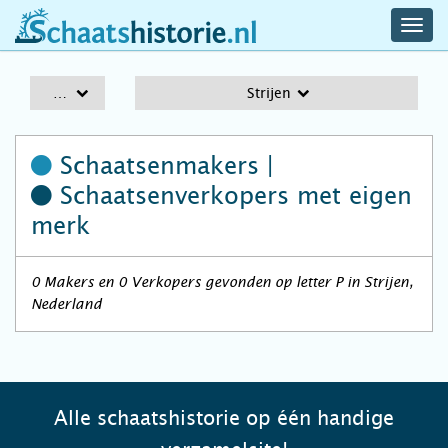
navig
schaatshistorie.nl
men
A-Z
Strijen
Schaatsenmakers |
Schaatsenverkopers
met eigen
merk
0 Makers en 0 Verkopers gevonden op letter P in Strijen,
Nederland
Alle schaatshistorie op één handige