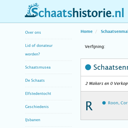
schaatshistorie.nl
Home
Schaatsenma
Over ons
Lid of donateur
Verfijning:
worden?
Schaatsen
Schaatsmusea
De Schaats
2 Makers en 0 Verkope
Elfstedentocht
R
Roon, Corn
Geschiedenis
IJsbanen