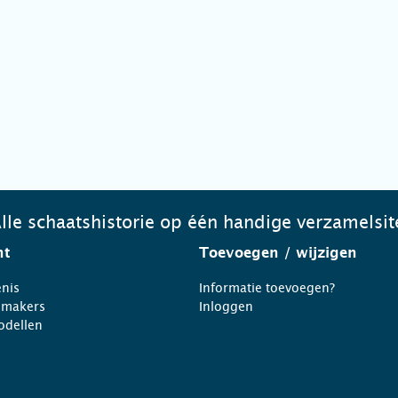
lle schaatshistorie op één handige verzamelsit
ht
Toevoegen
/ wijzigen
nis
Informatie toevoegen?
nmakers
Inloggen
odellen