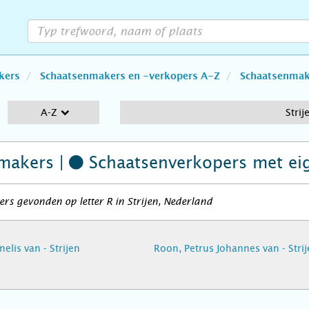
kers
Schaatsenmakers en -verkopers A-Z
Schaatsenmake
A-Z
Strij
makers |
Schaatsenverkopers
met ei
rs gevonden op letter R in Strijen, Nederland
elis van - Strijen
Roon, Petrus Johannes van - Strij