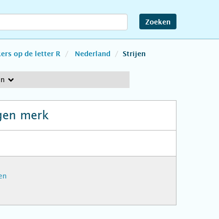
Zoeken
rs op de letter R
Nederland
Strijen
en
gen merk
en