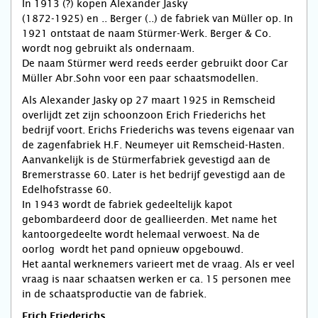
In 1913 (?) kopen Alexander Jasky
(1872-1925) en .. Berger (..) de fabriek van Müller op. In
1921 ontstaat de naam Stürm­er-Werk. Berger & Co.
wordt nog gebruikt als onder­naam.
De naam Stürmer werd reeds eerder gebruikt door Car
Müller Abr.Sohn voor een paar schaatsmodellen.
Als Alexan­der Jasky op 27 maart 1925 in Remscheid
over­lijdt zet zijn schoonzoon Erich Friederichs het
bedrijf voort. Erichs Friede­richs was tevens eigenaar van
de zagenfa­briek H.F. Neumeyer uit Rem­scheid-Hasten.
Aanvankelijk is de Stürm­erfa­briek gevestigd aan de
Bremerstrasse 60. Later is het bedrijf geves­tigd aan de
Edelhofstrasse 60.
In 1943 wordt de fabriek gedeeltelijk kapot
gebombardeerd door de geallieerden. Met name het
kantoorgedeelte wordt helemaal verwoest. Na de
oorlog wordt het pand opnieuw opgebouwd.
Het aantal werknemers varieert met de vraag. Als er veel
vraag is naar schaatsen werken er ca. 15 personen mee
in de schaats­productie van de fabriek.
Erich Friederichs