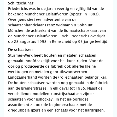
Schlittschuhe!”
Friederichs was in de jaren veertig en vijftig lid van de
bekende Münchener Eislaufverein (opger. in 1883).
Overigens siert een advertentie van de
schaatsenhandelaar Franz Widmann & Sohn uit
München de achterkant van de lidmaatschapskaart van
de Münchener Eislaufverein. Erich Friederichs overlijdt
op 28 augustus 1998 in Remscheid op 95 jarige leeftijd.
De schaatsen
Stürmer-Werk heeft houten en metalen schaatsen
gemaakt, hoofd­zakelijk voor het kunstrijden. Voor de
oorlog produceerde de fabriek ook allerlei kleine
werktuigen en metalen gebruiks­voorwerpen.
Langzamerhand worden de (rol)schaatsen belangrij­ker.
De houten schaatsen werden nog gemaakt in de fabriek
aan de Bremerstrasse, in elk geval tot 1935. Naast de
verschillen­de modellen kunstrijschaatsen zijn er
schaatsen voor ijshoc­key. In het na-oorlogse
assortiment zit ook de beginner­schaats met de
driedubbele ijzers en een schaats voor het hardrijden.