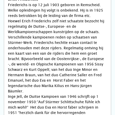
Friederichs is op 12 juli 1903 geboren in Remscheid.
Welke opleidingen hij volgt is onbekend. Hij is in 1925
reeds be­trokken bij de leiding van de firma etc.
Hoewel Erich Friederichs zelf niet schaatste bezocht hij
regelmatig de Duitse-, Europese- en de
Werldkampioenschappen kunstrijden op de schaats.
Verschillende kampioenen reden op schaatsen van
Stürmer-Werk. Friederichs hechtte eraan contact te
onderhouden met deze rijders. Regelmatig ontving hij
een kaart van een van de rijders die hem een groet
bracht. Bij­voorbeeld van de Oostenrijkse-, de Europese
-, de wereld- en Olypische Kampioenen van 1956 Sissy
Schwarz en Kurt Oppelt; van het duo Inge Minor en
Hermann Braun, van het duo Catherine Saller en Fred
Emanuel, het duo Eva en Horst Faber en het
legendarische duo Marika Kilius en Hans-Jürgen
Bäumler.
Inge Jell, de Duitse Kampioen van 1946 schrijft op 1
november 1950:”Auf Stürmer Schlittschuhe fühle ich
mich wohl!” Het duo Eva en Horst faber schrijven in
1951 “herzlich dank für die hervorregenden