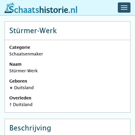
navig
schaatshistorie.nl
men
Stürmer-Werk
Categorie
Schaatsenmaker
Naam
Stürmer-Werk
Geboren
∗
Duitsland
Overleden
†
Duitsland
Beschrijving