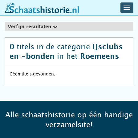
navig
schaatshistorie.nl
men
Verfijn resultaten
titels in de categorie
0
IJsclubs
in het
en -bonden
Roemeens
Géén titels gevonden.
Alle schaatshistorie op één handige
verzamelsite!