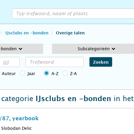
IJsclubs en -bonden
Overige talen
 -bonden
Subcategorieën
Zoeken
Auteur
Jaar
A-Z
Z-A
e categorie
in he
IJsclubs en -bonden
/87, yearbook
Slobodan Delic