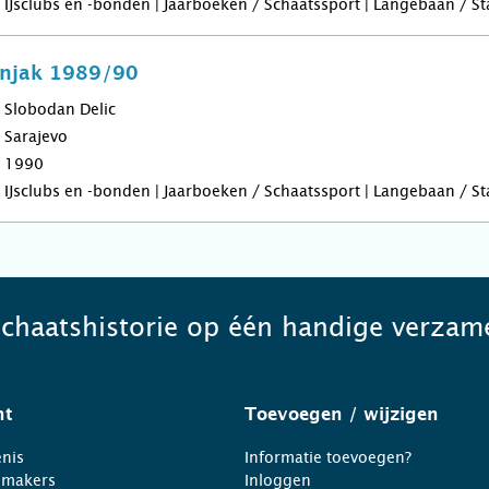
IJsclubs en -bonden | Jaarboeken / Schaatssport | Langebaan / Sta
snjak 1989/90
Slobodan Delic
Sarajevo
1990
IJsclubs en -bonden | Jaarboeken / Schaatssport | Langebaan / Sta
schaatshistorie op één handige verzame
ht
Toevoegen
/ wijzigen
nis
Informatie toevoegen?
nmakers
Inloggen