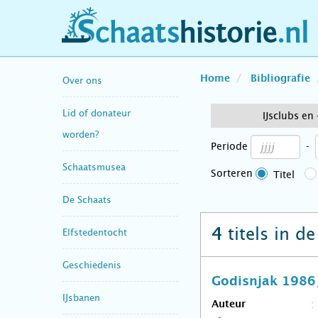
schaatshistorie.nl
Home
Bibliografie
Over ons
Lid of donateur
IJsclubs en
worden?
Periode
-
Schaatsmusea
Sorteren
Titel
De Schaats
titels in d
4
Elfstedentocht
Geschiedenis
Godisnjak 1986
IJsbanen
Auteur