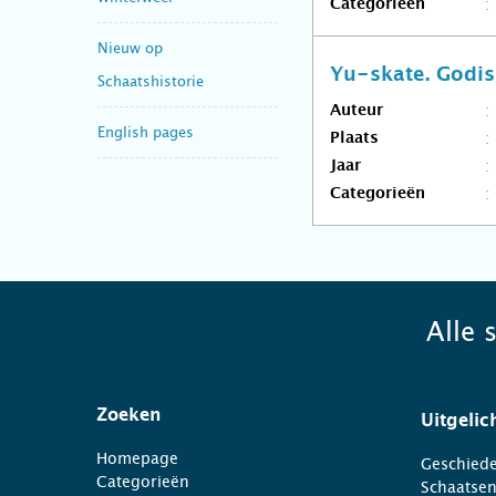
Categorieën
Nieuw op
Yu-skate. Godi
Schaatshistorie
Auteur
English pages
Plaats
Jaar
Categorieën
Alle 
Zoeken
Uitgelic
Homepage
Geschiede
Categorieën
Schaatse