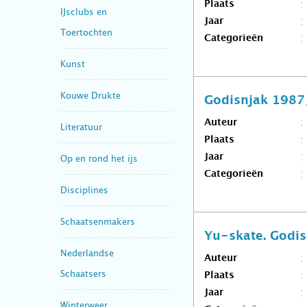
Plaats
IJsclubs en
Jaar
Toertochten
Categorieën
Kunst
Kouwe Drukte
Godisnjak 1987
Auteur
Literatuur
Plaats
Jaar
Op en rond het ijs
Categorieën
Disciplines
Schaatsenmakers
Yu-skate. Godi
Nederlandse
Auteur
Schaatsers
Plaats
Jaar
Winterweer