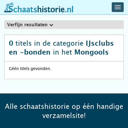
navig
schaatshistorie.nl
men
Verfijn resultaten
titels in de categorie
0
IJsclubs
in het
en -bonden
Mongools
Géén titels gevonden.
Alle schaatshistorie op één handige
verzamelsite!