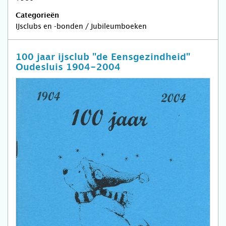
Categorieën
IJsclubs en -bonden / Jubileumboeken
100 jaar ijsclub "de Eensgezindheid"
Oudesluis 1904-2004