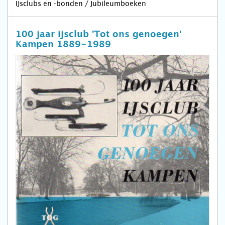
IJsclubs en -bonden / Jubileumboeken
100 jaar ijsclub 'Tot ons genoegen'
Kampen 1889-1989