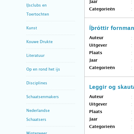
Jaar
IJsclubs en
Categorieën
Toertochten
Kunst
Íþróttir fornm
Auteur
Kouwe Drukte
Uitgever
Plaats
Literatuur
Jaar
Categorieën
Op en rond het ijs
Disciplines
Leggir og skaut
Schaatsenmakers
Auteur
Uitgever
Nederlandse
Plaats
Schaatsers
Jaar
Categorieën
Winterweer