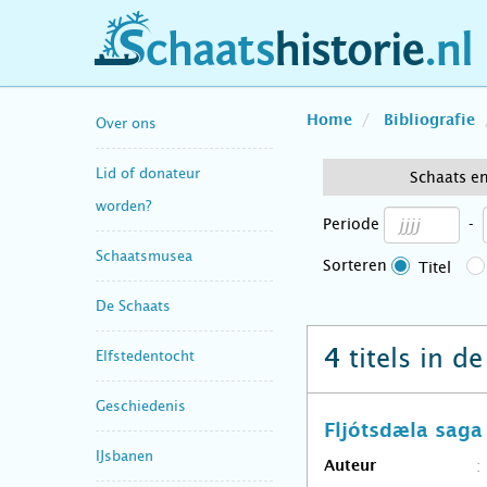
schaatshistorie.nl
Home
Bibliografie
Over ons
Lid of donateur
Schaats e
worden?
Periode
-
Schaatsmusea
Sorteren
Titel
De Schaats
titels in d
4
Elfstedentocht
Geschiedenis
Fljótsdæla saga
IJsbanen
Auteur