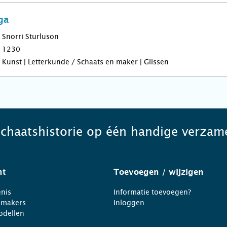
ga
Snorri Sturluson
1230
Kunst | Letterkunde / Schaats en maker | Glissen
schaatshistorie op één handige verzame
ht
Toevoegen
/ wijzigen
nis
Informatie toevoegen?
nmakers
Inloggen
odellen