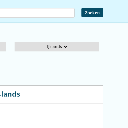
Zoeken
IJslands
slands