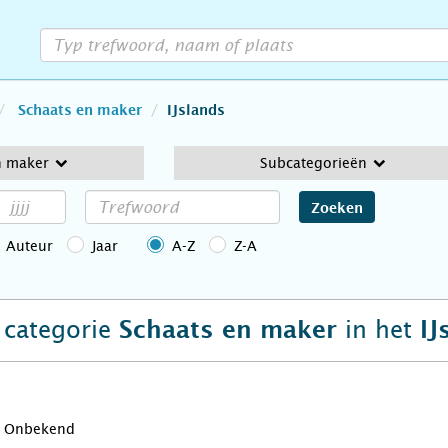
Schaats en maker
IJslands
n maker
Subcategorieën
Zoeken
Auteur
Jaar
A-Z
Z-A
e categorie
in het
Schaats en maker
IJ
Onbekend