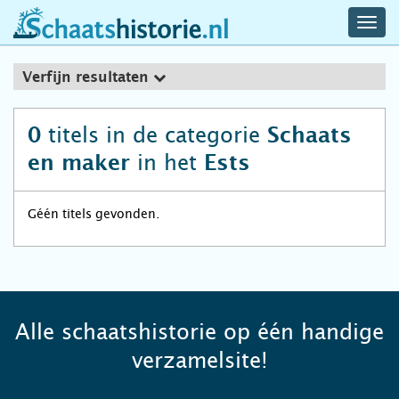
navig
schaatshistorie.nl
men
Verfijn resultaten
titels in de categorie
0
Schaats
in het
en maker
Ests
Géén titels gevonden.
Alle schaatshistorie op één handige
verzamelsite!