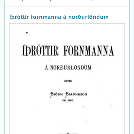
Íþróttir fornmanna á norðurlöndum