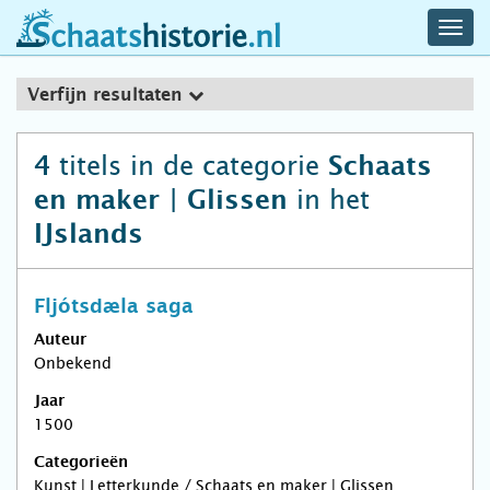
navig
schaatshistorie.nl
men
Verfijn resultaten
titels in de categorie
4
Schaats
in het
en maker | Glissen
IJslands
Fljótsdæla saga
Auteur
Onbekend
Jaar
1500
Categorieën
Kunst | Letterkunde / Schaats en maker | Glissen