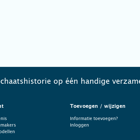
schaatshistorie op één handige verzame
ht
Toevoegen
/ wijzigen
nis
Informatie toevoegen?
nmakers
Inloggen
odellen