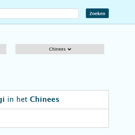
Zoeken
Chinees
in het
gi
Chinees