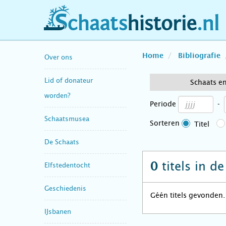
schaatshistorie.nl
Home
Bibliografie
Over ons
Lid of donateur
Schaats e
worden?
Periode
-
Schaatsmusea
Sorteren
Titel
De Schaats
titels in d
0
Elfstedentocht
Geschiedenis
Géén titels gevonden.
IJsbanen