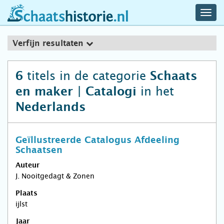
navig
schaatshistorie.nl
men
Verfijn resultaten
titels in de categorie
6
Schaats
in het
en maker | Catalogi
Nederlands
Geïllustreerde Catalogus Afdeeling
Schaatsen
Auteur
J. Nooitgedagt & Zonen
Plaats
ijlst
Jaar