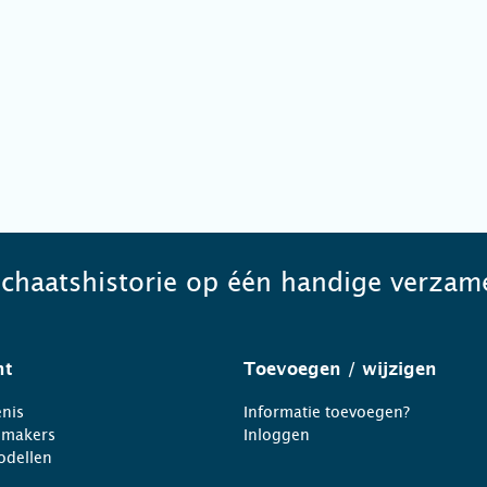
schaatshistorie op één handige verzame
ht
Toevoegen
/ wijzigen
nis
Informatie toevoegen?
nmakers
Inloggen
odellen