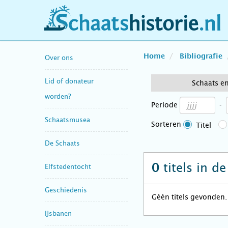
schaatshistorie.nl
Home
Bibliografie
Over ons
Lid of donateur
Schaats e
worden?
Periode
-
Schaatsmusea
Sorteren
Titel
De Schaats
titels in d
0
Elfstedentocht
Geschiedenis
Géén titels gevonden.
IJsbanen