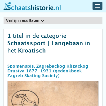
navig
schaatshistorie.nl
men
Verfijn resultaten
titel in de categorie
1
in
Schaatssport | Langebaan
het
Kroatisch
Spomenspis, Zagrebackog Klizackog
Drustva 1877-1931 (gedenkboek
Zagreb Skating Society)