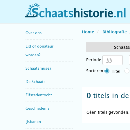
schaatshistorie.nl
Home
Bibliografie
Over ons
Lid of donateur
Schaats
worden?
Periode
-
Schaatsmusea
Sorteren
Titel
De Schaats
titels in d
0
Elfstedentocht
Geschiedenis
Géén titels gevonden.
IJsbanen