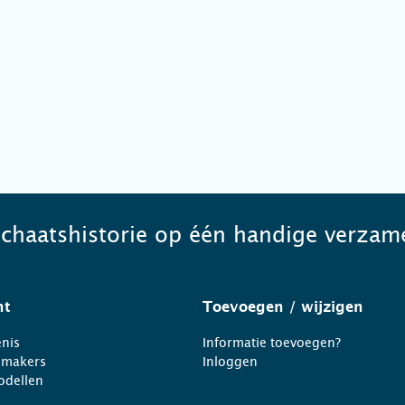
schaatshistorie op één handige verzame
ht
Toevoegen
/ wijzigen
nis
Informatie toevoegen?
nmakers
Inloggen
odellen