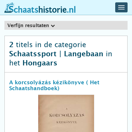
navig
schaatshistorie.nl
men
Verfijn resultaten
titels in de categorie
2
in
Schaatssport | Langebaan
het
Hongaars
A korcsolyázás kézikönyve ( Het
Schaatshandboek)