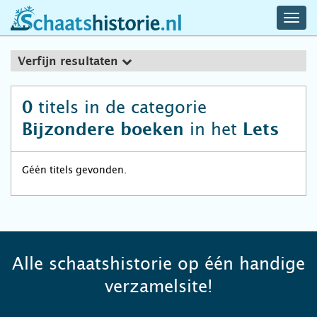
navig
schaatshistorie.nl
men
Verfijn resultaten
titels in de categorie
0
in het
Bijzondere boeken
Lets
Géén titels gevonden.
Alle schaatshistorie op één handige
verzamelsite!