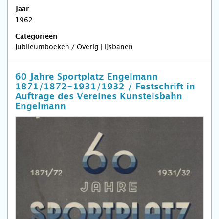
Jaar
1962
Categorieën
Jubileumboeken / Overig | IJsbanen
60 Jahre Sportplatz Engelmann
1871/1872-1931/1932 / Festschrift in
Auftrage des Vereines Kunsteisbahn
Engelmann