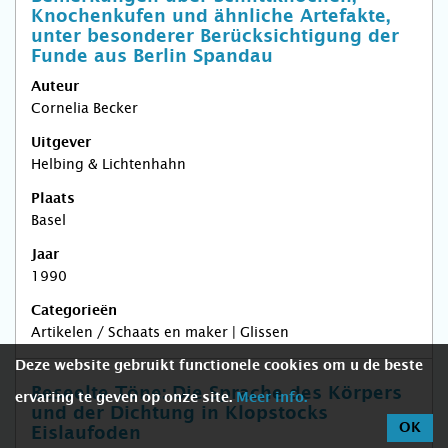
Knochenkufen und ähnliche Artefakte,
unter besonderer Berücksichtigung der
Funde aus Berlin Spandau
Auteur
Cornelia Becker
Uitgever
Helbing & Lichtenhahn
Plaats
Basel
Jaar
1990
Categorieën
Artikelen / Schaats en maker | Glissen
Deze website gebruikt functionele cookies om u de beste
Beseelte Töne: Die Sprache des Körpers
ervaring te geven op onze site.
Meer info.
und der Dichtung in Klopstocks
OK
Eislaufoden