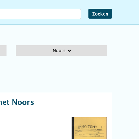
Zoeken
Noors
het
Noors