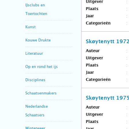
Uitgever
IJsclubs en
Plaats
Toertochten
Jaar
Categorieën
Kunst
Kouwe Drukte
Skøytenytt 197
Auteur
Literatuur
Uitgever
Plaats
Op en rond het ijs
Jaar
Disciplines
Categorieën
Schaatsenmakers
Skøytenytt 197
Nederlandse
Auteur
Uitgever
Schaatsers
Plaats
Winterweer