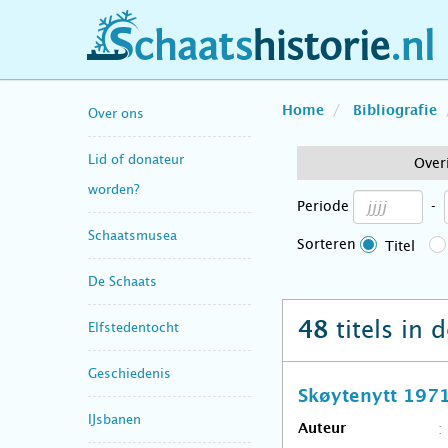
schaatshistorie.nl
Home
Bibliografie
Over ons
Lid of donateur
Over
worden?
Periode
-
Schaatsmusea
Sorteren
Titel
De Schaats
titels in 
48
Elfstedentocht
Geschiedenis
Skøytenytt 197
IJsbanen
Auteur