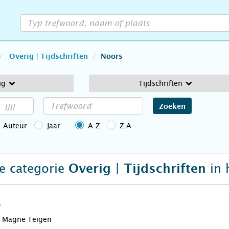
Overig | Tijdschriften
Noors
ig
Tijdschriften
Zoeken
Auteur
Jaar
A-Z
Z-A
de categorie
in 
Overig | Tijdschriften
1
Magne Teigen