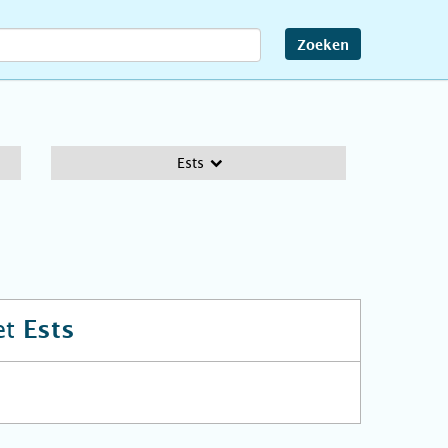
Zoeken
Ests
et
Ests