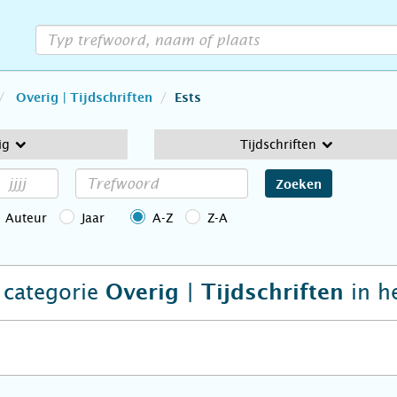
Overig | Tijdschriften
Ests
ig
Tijdschriften
Zoeken
Auteur
Jaar
A-Z
Z-A
e categorie
in h
Overig | Tijdschriften