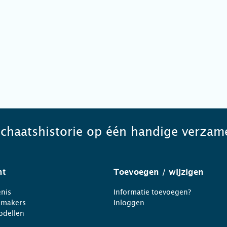
schaatshistorie op één handige verzame
ht
Toevoegen
/ wijzigen
nis
Informatie toevoegen?
nmakers
Inloggen
odellen