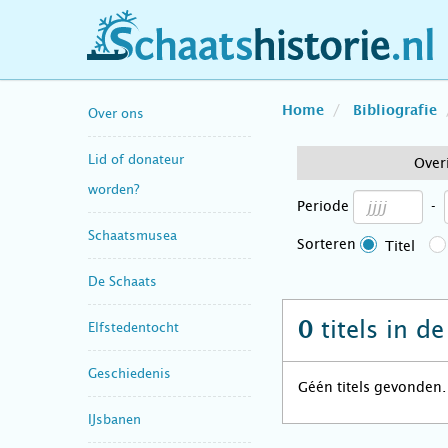
schaatshistorie.nl
Home
Bibliografie
Over ons
Lid of donateur
Over
worden?
Periode
-
Schaatsmusea
Sorteren
Titel
De Schaats
titels in d
0
Elfstedentocht
Geschiedenis
Géén titels gevonden.
IJsbanen