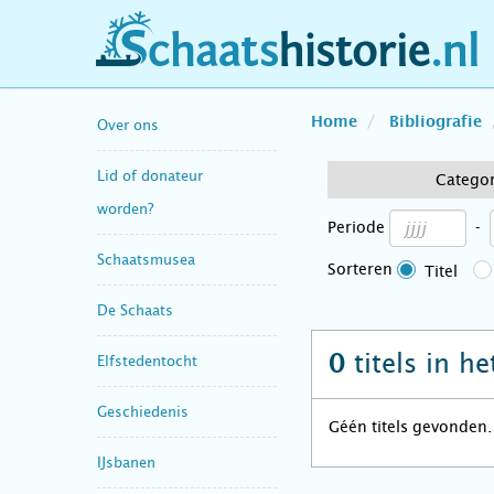
schaatshistorie.nl
Home
Bibliografie
Over ons
Lid of donateur
Catego
worden?
Periode
-
Schaatsmusea
Sorteren
Titel
De Schaats
titels in h
0
Elfstedentocht
Geschiedenis
Géén titels gevonden.
IJsbanen