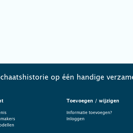
schaatshistorie op één handige verzame
ht
Toevoegen
/ wijzigen
nis
Informatie toevoegen?
nmakers
Inloggen
odellen