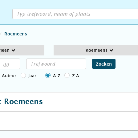
Roemeens
rieën
Roemeens
Zoeken
Auteur
Jaar
A-Z
Z-A
et
Roemeens