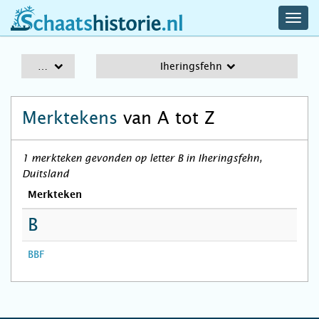
navig
schaatshistorie.nl
men
A-Z
Iheringsfehn
Merktekens
van A tot Z
1 merkteken gevonden op letter B in Iheringsfehn,
Duitsland
Merkteken
B
BBF