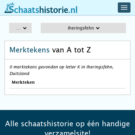
navig
schaatshistorie.nl
men
A-Z
Iheringsfehn
Merktekens
van A tot Z
0 merktekens gevonden op letter K in Iheringsfehn,
Duitsland
Merkteken
Alle schaatshistorie op één handige
verzamelsite!