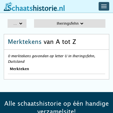
navig
schaatshistorie.nl
men
A-Z
Iheringsfehn
Merktekens
van A tot Z
0 merktekens gevonden op letter U in Iheringsfehn,
Duitsland
Merkteken
Alle schaatshistorie op één handige
verzamelsite!