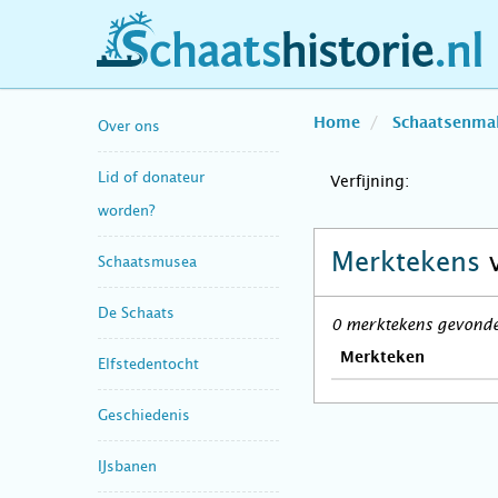
schaatshistorie.nl
Home
Schaatsenma
Over ons
Lid of donateur
Verfijning:
worden?
Merktekens
Schaatsmusea
De Schaats
0 merktekens gevonden
Merkteken
Elfstedentocht
Geschiedenis
IJsbanen