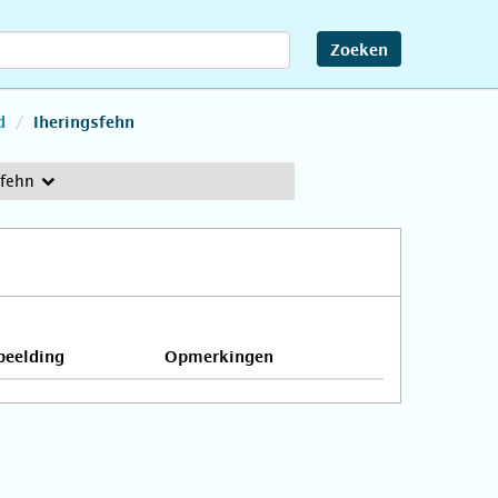
Zoeken
d
Iheringsfehn
sfehn
beelding
Opmerkingen