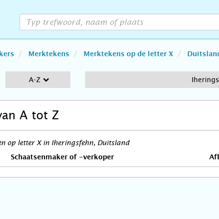
kers
Merktekens
Merktekens op de letter X
Duitslan
A-Z
Ihering
van A tot Z
 op letter X in Iheringsfehn, Duitsland
Schaatsenmaker of -verkoper
Af