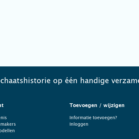
schaatshistorie op één handige verzame
ht
Toevoegen
/ wijzigen
nis
Informatie toevoegen?
nmakers
Inloggen
odellen