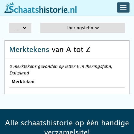
navig
schaatshistorie.nl
men
A-Z
Iheringsfehn
Merktekens
van A tot Z
0 merktekens gevonden op letter E in Iheringsfehn,
Duitsland
Merkteken
Alle schaatshistorie op één handige
verzamelsite!