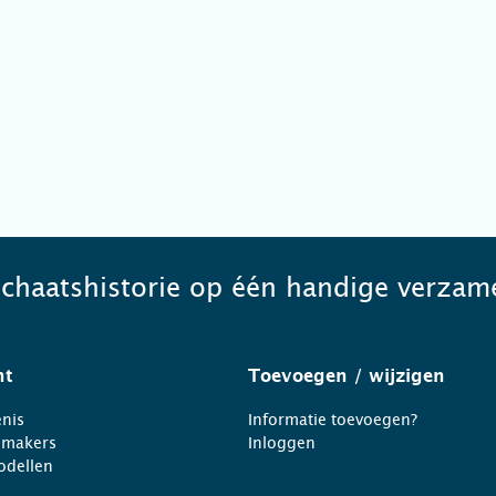
schaatshistorie op één handige verzame
ht
Toevoegen
/ wijzigen
nis
Informatie toevoegen?
nmakers
Inloggen
odellen