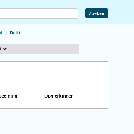
Zoeken
d
Delft
t
beelding
Opmerkingen