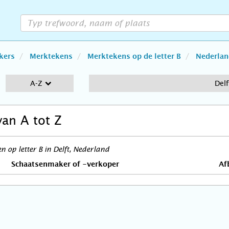
kers
Merktekens
Merktekens op de letter B
Nederlan
A-Z
Delf
van A tot Z
 op letter B in Delft, Nederland
Schaatsenmaker of -verkoper
Af