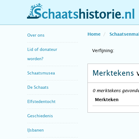
schaatshistorie.nl
Home
Schaatsenma
Over ons
Lid of donateur
Verfijning:
worden?
Merktekens
Schaatsmusea
De Schaats
0 merktekens gevonden
Merkteken
Elfstedentocht
Geschiedenis
IJsbanen