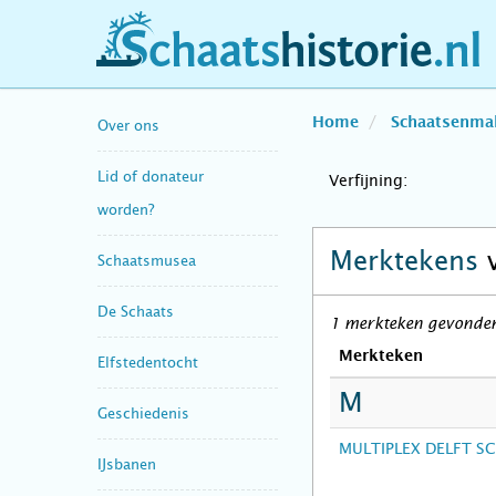
schaatshistorie.nl
Home
Schaatsenma
Over ons
Lid of donateur
Verfijning:
worden?
Merktekens
Schaatsmusea
De Schaats
1 merkteken gevonden 
Merkteken
Elfstedentocht
M
Geschiedenis
MULTIPLEX DELFT S
IJsbanen