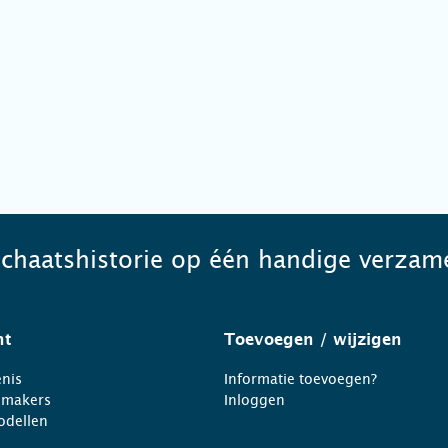
schaatshistorie op één handige verzame
ht
Toevoegen
/ wijzigen
nis
Informatie toevoegen?
nmakers
Inloggen
odellen