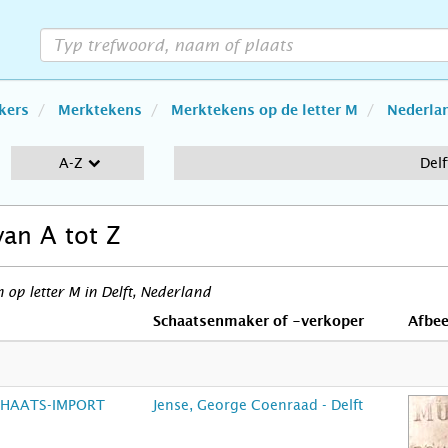
kers
Merktekens
Merktekens op de letter M
Nederla
A-Z
Delf
van A tot Z
op letter M in Delft, Nederland
Schaatsenmaker of -verkoper
Afbee
CHAATS-IMPORT
Jense, George Coenraad - Delft