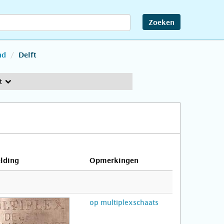
Zoeken
nd
Delft
t
lding
Opmerkingen
op multiplexschaats